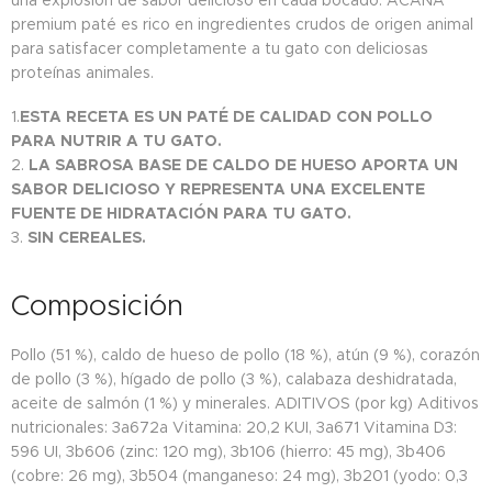
una explosión de sabor delicioso en cada bocado. ACANA
premium paté es rico en ingredientes crudos de origen animal
para satisfacer completamente a tu gato con deliciosas
proteínas animales.
1.
ESTA RECETA ES UN PATÉ DE CALIDAD CON POLLO
PARA NUTRIR A TU GATO.
2.
LA SABROSA BASE DE CALDO DE HUESO APORTA UN
SABOR DELICIOSO Y REPRESENTA UNA EXCELENTE
FUENTE DE HIDRATACIÓN PARA TU GATO.
3.
SIN CEREALES.
Composición
Pollo (51 %), caldo de hueso de pollo (18 %), atún (9 %), corazón
de pollo (3 %), hígado de pollo (3 %), calabaza deshidratada,
aceite de salmón (1 %) y minerales. ADITIVOS (por kg) Aditivos
nutricionales: 3a672a Vitamina: 20,2 KUI, 3a671 Vitamina D3:
596 UI, 3b606 (zinc: 120 mg), 3b106 (hierro: 45 mg), 3b406
(cobre: 26 mg), 3b504 (manganeso: 24 mg), 3b201 (yodo: 0,3